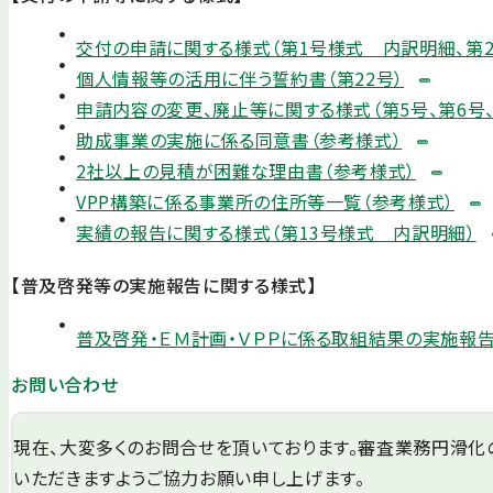
交付の申請に関する様式（第1号様式 内訳明細、第2
個人情報等の活用に伴う誓約書（第22号）
申請内容の変更、廃止等に関する様式（第5号、第6号、第8
助成事業の実施に係る同意書（参考様式）
2社以上の見積が困難な理由書（参考様式）
VPP構築に係る事業所の住所等一覧（参考様式）
実績の報告に関する様式（第13号様式 内訳明細）
【普及啓発等の実施報告に関する様式】
普及啓発・ＥＭ計画・ＶＰＰに係る取組結果の実施報告
お問い合わせ
現在、大変多くのお問合せを頂いております。審査業務円滑化
いただきますようご協力お願い申し上げます。