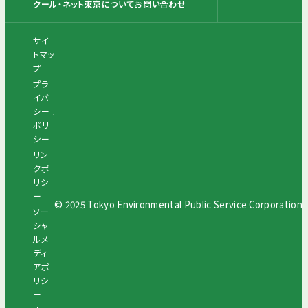
クール・ネット東京について
お問い合わせ
サイ
トマッ
プ
プラ
イバ
シー
ポリ
シー
リン
クポ
リシ
ー
© 2025 Tokyo Environmental Public Service Corporation
ソー
シャ
ルメ
ディ
アポ
リシ
ー