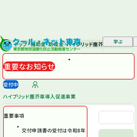
学ぶ
トップ
補助金・助成金
ハイブリッド塵芥車導入促進事
重要なお知らせ
受付中
ハイブリッド塵芥車導入促進事業
重要事項
交付申請書の受付は令和8年