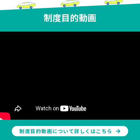
2023.
東京電力パワーグリッド株式会社東京総支社様と協定
11.14
締結しました。
制度目的動画
2023.
東日本三菱自動車販売株式会社様と協定締結しまし
11.09
た。
2023.
一般社団法人日本自動車販売協会連合会東京都支部様
09.08
と協定締結しました。
2023.
チャレンジZEV2030協定のご案内資料について
04.25
2023.
日本自動車輸入組合様と協定締結しました。
03.14
2023.
【三宅島スポーツ振興会様】「WERIDE三宅島エンデ
01.04
ューロレース」にてブース出展いたしました。
制度目的動画について詳しくはこちら
2022.
【小金井市様】「こがねい環境フォーラム2022」にて
12.14
ブースを出展しました。