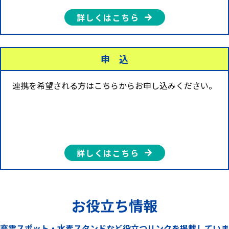
詳しくはこちら
2022.
株式会社モーターマガジン社様と協定締結しました。
07.26
2022.
申 込​
株式会社若木屋様と協定締結しました。
07.24
連携を希望される方はこちらからお申し込みください。
2022.
株式会社 EV モーターズ・ジャパン 様と協定締結しま
07.21
した。
2022.
一般社団法人 東京駐車協会様と協定締結しました。
07.14
詳しくはこちら
お役立ち情報
充電スポット・水素スタンドなど役立つリンクを掲載していま