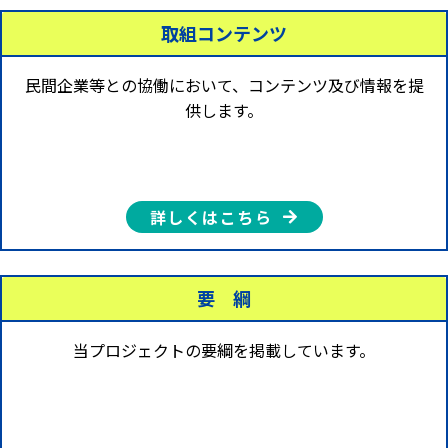
2022.
2022年11月12日(土)13日(日) 「2022 WERIDE三宅島
取組コンテンツ​
11.10
エンデューロレース」にてブース出展いたします。
2022.
2022年11月19日(土) 「こがねい環境フォーラム202
民間企業等との協働において、コンテンツ及び情報を提
11.04
2」に参加いたします。
供します。
2022.
小金井市様と協定締結しました。
10.27
2022.
詳しくはこちら
有限会社レトロバンク様と協定締結しました。
09.22
2022.
要 綱​
トヨタ車体株式会社様と協定締結しました。
09.13
当プロジェクトの要綱を掲載しています。
2022.
連携先企業ページを更新しました。
08.04
2022.
株式会社xpd様と協定締結しました。
08.02