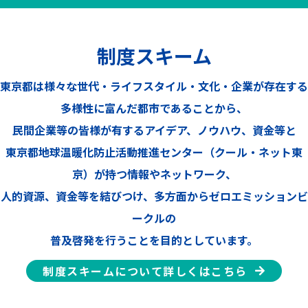
2022.
【新島村商工会様】東京都の島しょ地区「新島村」で
12.14
ZEV助成金の説明会を開催いたしました。
制度スキーム
2022.
ENEOS株式会社様と協定締結しました。
東京都は様々な世代・ライフスタイル・文化・企業が存在する
12.06
多様性に富んだ都市であることから、
2022.
民間企業等の皆様が有するアイデア、ノウハウ、資金等と
町田市様と協定締結しました。
12.01
東京都地球温暖化防止活動推進センター（クール・ネット東
2022.
【若木屋様】チャレンジZEV案件のパネル等のデザイ
京）が持つ情報やネットワーク、
11.21
ン制作をしていただきました。
人的資源、資金等を結びつけ、多方面からゼロエミッションビ
ークルの
2022.
【ライジング出版様】BICYCLE CITY 9月号に記事をご
11.21
掲載いただきました。
普及啓発を行うことを目的としています。
2022.
【aidea様】「BICYCLE-E・MOBILITY CITY EXPO 202
制度スキームについて詳しくはこちら
11.10
2」にて共同ブース出展いたしました。