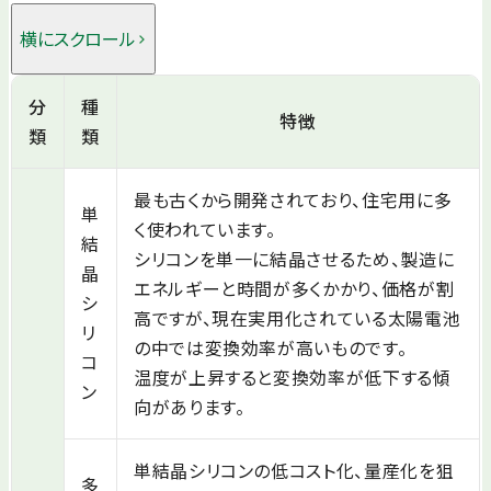
横にスクロール
分
種
特徴
類
類
最も古くから開発されており、住宅用に多
単
く使われています。
結
シリコンを単一に結晶させるため、製造に
晶
エネルギーと時間が多くかかり、価格が割
シ
高ですが、現在実用化されている太陽電池
リ
の中では変換効率が高いものです。
コ
温度が上昇すると変換効率が低下する傾
ン
向があります。
単結晶シリコンの低コスト化、量産化を狙
多