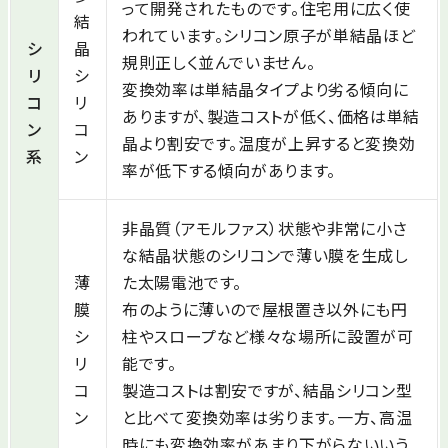
って開発されたものです。住宅用に広く使
結
われています。シリコン原子が単結晶ほど
シ
晶
規則正しく並んでいません。
リ
シ
変換効率は単結晶タイプより劣る傾向に
コ
リ
ありますが、製造コストが低く、価格は単結
ン
コ
晶より割安です。温度が上昇すると変換効
系
ン
率が低下する傾向があります。
非晶質（アモルファス）状態や非常に小さ
な結晶状態のシリコンで薄い膜を生成し
薄
た太陽電池です。
膜
布のように薄いので屋根置き以外にも円
シ
柱やスロープなど様々な場所に設置が可
リ
能です。
コ
製造コストは割安ですが、結晶シリコン型
ン
と比べて変換効率は劣ります。一方、高温
時にも変換効率があまり下がらないいう