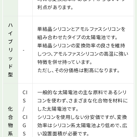
利点があります。
ハ
単結晶シリコンとアモルファスシリコンを
イ
組み合わせたタイプの太陽電池です。
ブ
単結晶シリコンの変換効率の良さを維持
リ
-
しつつ、アモルファスシリコンの高温に強い
ッ
特徴を併せ持っています。
ド
ただし、その分価格は割高になります。
型
CI
一般的な太陽電池の主な原料であるシリ
S
コンを使わず、さまざまな化合物を材料に
化
/
した太陽電池です。
合
CI
シリコンを使用しない分安価ですが、変換
物
G
効率はシリコン系太陽電池より低めで、広
系
S
い設置面積が必要です。