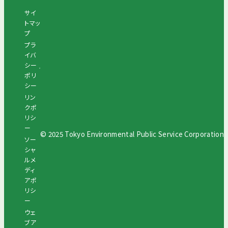
サイ
トマッ
プ
プラ
イバ
シー
ポリ
シー
リン
クポ
リシ
ー
© 2025 Tokyo Environmental Public Service Corporation
ソー
シャ
ルメ
ディ
アポ
リシ
ー
ウェ
ブア