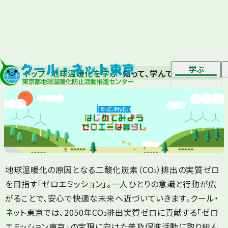
学ぶ
トップ
地球温暖化を学ぶ
知って、学んで。はじめてみ
地球温暖化の原因となる二酸化炭素（CO
）排出の実質ゼロ
2
を目指す「ゼロエミッション」。一人ひとりの意識と行動が広
がることで、安心で快適な未来へ近づいていきます。クール・
ネット東京では、2050年CO
排出実質ゼロに貢献する「ゼロ
2
エミッション東京」の実現に向けた普及促進活動に取り組ん