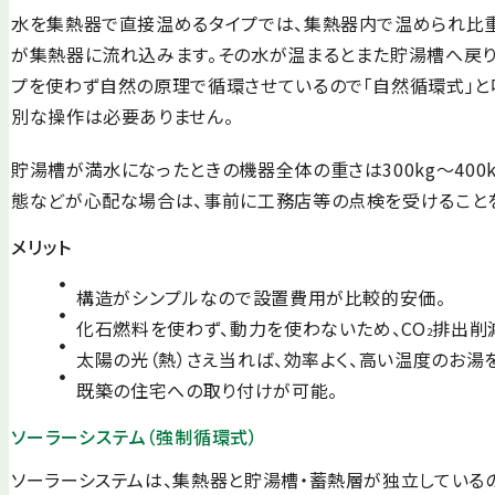
水を集熱器で直接温めるタイプでは、集熱器内で温められ比
が集熱器に流れ込みます。その水が温まるとまた貯湯槽へ戻り．
プを使わず自然の原理で循環させているので「自然循環式」と
別な操作は必要ありません。
貯湯槽が満水になったときの機器全体の重さは300kg～40
態などが心配な場合は、事前に工務店等の点検を受けることを
メリット
構造がシンプルなので設置費用が比較的安価。
化石燃料を使わず、動力を使わないため、CO
排出削
2
太陽の光（熱）さえ当れば、効率よく、高い温度のお湯
既築の住宅への取り付けが可能。
ソーラーシステム（強制循環式）
ソーラーシステムは、集熱器と貯湯槽・蓄熱層が独立している