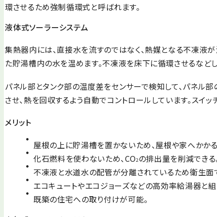
環させるため強制循環式と呼ばれます。
液体式ソーラーシステム
集熱器内には、直接水を流すのではなく、熱媒となる不凍液が
た貯湯槽内の水を温めます。不凍液を床下に循環させるなどし
パネル部とタンク部の温度差をセンサーで検知して、パネル部
させ、熱を回収するよう自動でコントロールしています。スイッ
メリット
屋根の上に貯湯槽を置かないため、屋根や家へかかる
化石燃料を使わないため、CO
の排出量を削減できる
2
不凍液と水道水の配管が分離されているため衛生面
エコキュートやエコジョーズなどの高効率給湯器と組
既築の住宅への取り付けが可能。