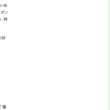
い水
。ポン
、特
の状
て循