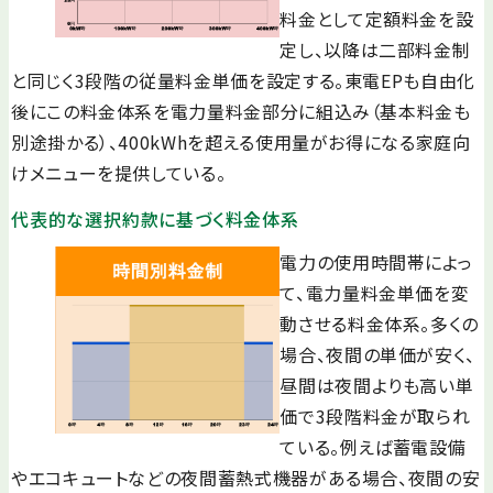
料金として定額料金を設
定し、以降は二部料金制
と同じく3段階の従量料金単価を設定する。東電EPも自由化
後にこの料金体系を電力量料金部分に組込み（基本料金も
別途掛かる）、400kWhを超える使用量がお得になる家庭向
けメニューを提供している。
代表的な選択約款に基づく料金体系
電力の使用時間帯によっ
て、電力量料金単価を変
動させる料金体系。多くの
場合、夜間の単価が安く、
昼間は夜間よりも高い単
価で3段階料金が取られ
ている。例えば蓄電設備
やエコキュートなどの夜間蓄熱式機器がある場合、夜間の安