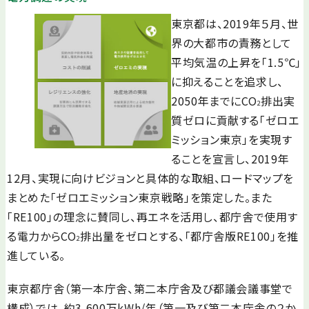
東京都は、2019年５月、世
界の大都市の責務として
平均気温の上昇を「1.5℃」
に抑えることを追求し、
2050年までにCO
排出実
2
質ゼロに貢献する「ゼロエ
ミッション東京」を実現す
ることを宣言し、2019年
12月、実現に向けビジョンと具体的な取組、ロードマップを
まとめた「ゼロエミッション東京戦略」を策定した。また
「RE100」の理念に賛同し、再エネを活用し、都庁舎で使用す
る電力からCO
排出量をゼロとする、「都庁舎版RE100」を推
2
進している。
東京都庁舎（第一本庁舎、第二本庁舎及び都議会議事堂で
構成）では、約3,600万kWh/年（第一及び第二本庁舎の２か