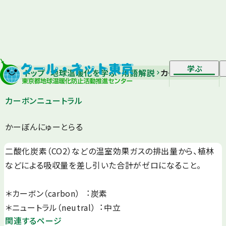
学ぶ
トップ
地球温暖化を学ぶ
用語解説
カーボンニュート
カーボンニュートラル
かーぼんにゅーとらる
⼆酸化炭素（CO2）などの温室効果ガスの排出量から、植林
などによる吸収量を差し引いた合計がゼロになること。
＊カーボン（carbon） ︓炭素
＊ニュートラル（neutral）︓中⽴
関連するページ