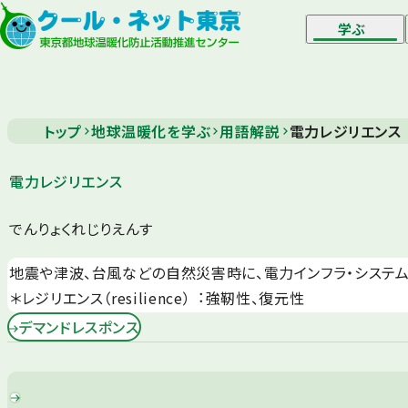
学ぶ
トップ
地球温暖化を学ぶ
用語解説
電力レジリエンス
電力レジリエンス
でんりょくれじりえんす
地震や津波、台⾵などの⾃然災害時に、電⼒インフラ・システ
＊レジリエンス（resilience）︓強靭性、復元性
デマンドレスポンス