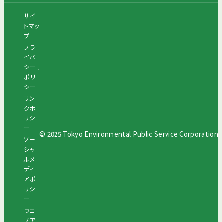
サイ
トマッ
プ
プラ
イバ
シー
ポリ
シー
リン
クポ
リシ
ー
© 2025 Tokyo Environmental Public Service Corporation
ソー
シャ
ルメ
ディ
アポ
リシ
ー
ウェ
ブア