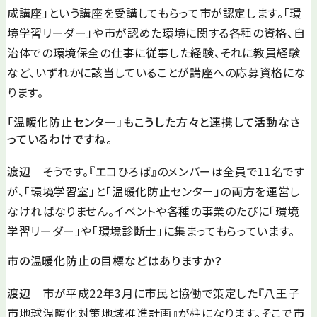
成講座」という講座を受講してもらって市が認定します。「環
境学習リーダー」や市が認めた環境に関する各種の資格、自
治体での環境保全の仕事に従事した経験、それに教員経験
など、いずれかに該当していることが講座への応募資格にな
ります。
「温暖化防止センター」もこうした方々と連携して活動なさ
っているわけですね。
渡辺
そうです。『エコひろば』のメンバーは全員で11名です
が、「環境学習室」と「温暖化防止センター」の両方を運営し
なければなりません。イベントや各種の事業のたびに「環境
学習リーダー」や「環境診断士」に集まってもらっています。
市の温暖化防止の目標などはありますか？
渡辺
市が平成22年3月に市民と協働で策定した『八王子
市地球温暖化対策地域推進計画』が柱になります。そこで市