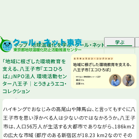
学ぶ
トップ
地球温暖化を学ぶ
クール・ネット マガジン
「地
「地域に根ざした環境教育を
支える、八王子市『エコひろ
ば』」NPO法人 環境活動セン
ター八王子｜とうきょうエコ・
コレクション
ハイキングでおなじみの高尾山や陣馬山、と言ってもすぐに八
王子市を思い浮かべる人は少ないのではなかろうか。八王子
市は、人口56万人が生活する大都市でありながら、186km2
の広大な市域（都庁のある新宿区が18.23 km2なのでその