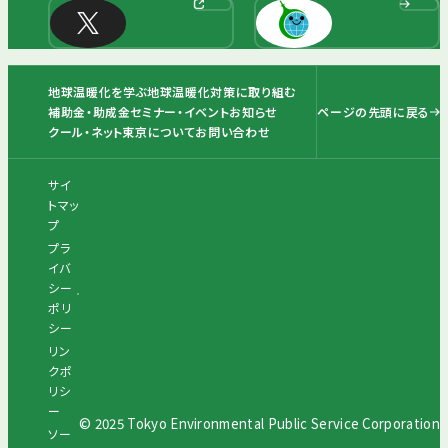
地球温暖化を学ぶ
地球温暖化対策に取り組む
ページの先頭に戻る
補助金・助成金
セミナー・イベント
お知らせ
クール・ネット東京について
お問い合わせ
サイ
トマッ
プ
プラ
イバ
シー
ポリ
シー
リン
クポ
リシ
ー
© 2025 Tokyo Environmental Public Service Corporation
ソー