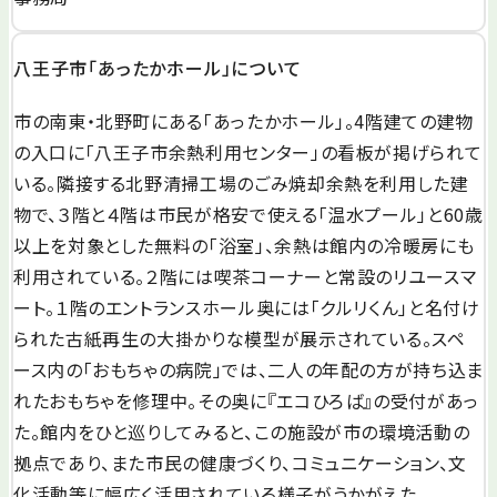
八王子市「あったかホール」について
市の南東・北野町にある「あったかホール」。4階建ての建物
の入口に「八王子市余熱利用センター」の看板が掲げられて
いる。隣接する北野清掃工場のごみ焼却余熱を利用した建
物で、３階と４階は市民が格安で使える「温水プール」と60歳
以上を対象とした無料の「浴室」、余熱は館内の冷暖房にも
利用されている。２階には喫茶コーナーと常設のリユースマ
ート。１階のエントランスホール奥には「クルリくん」と名付け
られた古紙再生の大掛かりな模型が展示されている。スペ
ース内の「おもちゃの病院」では、二人の年配の方が持ち込ま
れたおもちゃを修理中。その奥に『エコひろば』の受付があっ
た。館内をひと巡りしてみると、この施設が市の環境活動の
拠点であり、また市民の健康づくり、コミュニケーション、文
化活動等に幅広く活用されている様子がうかがえた。