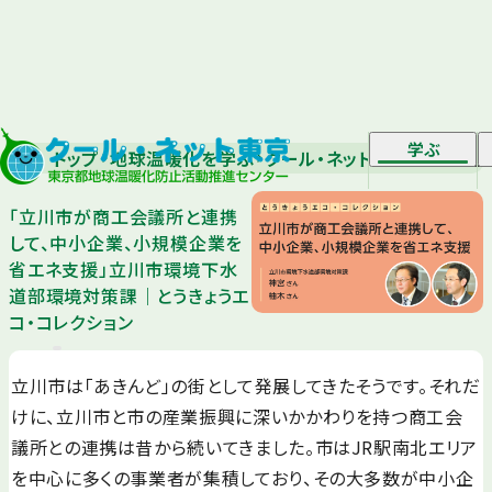
学ぶ
トップ
地球温暖化を学ぶ
クール・ネット マガジン
「立
「立川市が商工会議所と連携
して、中小企業、小規模企業を
省エネ支援」立川市環境下水
道部環境対策課｜とうきょうエ
コ・コレクション
立川市は「あきんど」の街として発展してきたそうです。それだ
けに、立川市と市の産業振興に深いかかわりを持つ商工会
議所との連携は昔から続いてきました。市はJR駅南北エリア
を中心に多くの事業者が集積しており、その大多数が中小企