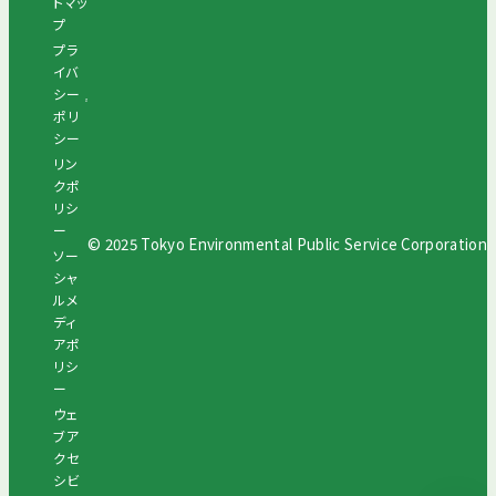
トマッ
プ
プラ
イバ
シー
ポリ
シー
リン
クポ
リシ
ー
© 2025 Tokyo Environmental Public Service Corporation
ソー
シャ
ルメ
ディ
アポ
リシ
ー
ウェ
ブア
クセ
シビ