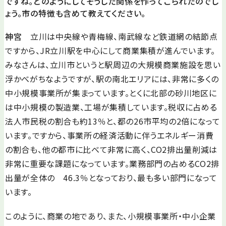
ですね。どのようにしてそうした関係を作ってこられたのでし
ょう。市の特徴も含めて教えてください。
神宮
立川は中央線や青梅線、南武線など鉄道網の結節点
ですから、JR立川駅を中心にして商業集積が進んでいます。
みなさんは、立川市というと駅周辺の大規模商業施設を思い
浮かべがちなようですが、駅の南北エリアには、非常に多くの
中小規模事業所が集まっています。とくに北部の砂川地区に
は中小規模の製造業、工場が集積しています。税収に占める
法人市民税の割合も約13％と、都の26市平均の2倍になって
います。ですから、事業所の経済活動に伴うエネルギー消費
の割合も、他の都市に比べて非常に高く、CO2排出量削減は
非常に重要な課題になっています。業務部門の占めるCO2排
出量が全体の 46.3％となっており、最も多い部門になって
います。
このように、商業の地であり、また、小規模事業所・中小企業