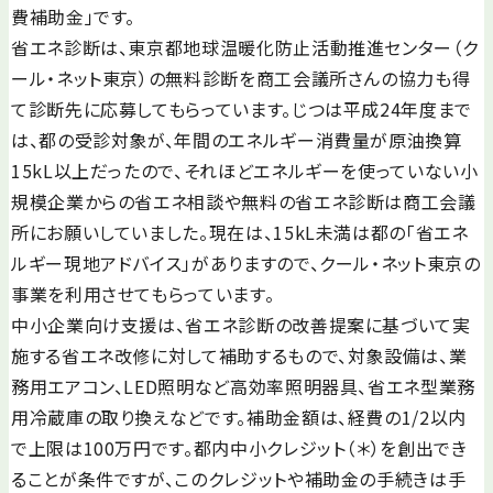
費補助金」です。
省エネ診断は、東京都地球温暖化防止活動推進センター（ク
ール・ネット東京）の無料診断を商工会議所さんの協力も得
て診断先に応募してもらっています。じつは平成24年度まで
は、都の受診対象が、年間のエネルギー消費量が原油換算
15kL以上だったので、それほどエネルギーを使っていない小
規模企業からの省エネ相談や無料の省エネ診断は商工会議
所にお願いしていました。現在は、15kL未満は都の「省エネ
ルギー現地アドバイス」がありますので、クール・ネット東京の
事業を利用させてもらっています。
中小企業向け支援は、省エネ診断の改善提案に基づいて実
施する省エネ改修に対して補助するもので、対象設備は、業
務用エアコン、LED照明など高効率照明器具、省エネ型業務
用冷蔵庫の取り換えなどです。補助金額は、経費の1/2以内
で上限は100万円です。都内中小クレジット（＊）を創出でき
ることが条件ですが、このクレジットや補助金の手続きは手