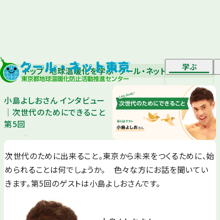
学ぶ
トップ
地球温暖化を学ぶ
クール・ネット マガジン
小島
小島よしおさん インタビュー
｜次世代のためにできること
第5回
次世代のために出来ること。東京から未来をつくるために、始
められることは何でしょうか。 色々な方にお話を聞いてい
きます。第5回のゲストは小島よしおさんです。