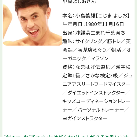
小島よしおさん
本名：小島義雄【こじま よしお】
生年月日：1980年11月16日
出身：沖縄県生まれ千葉育ち
趣味：サイクリング／筋トレ／英
会話／喫茶店めぐり／朝活／オ
ーガニック／マラソン
資格：なまはげ伝道師／漢字検
定準1級／さかな検定3級／ジュ
ニアアスリートフードマイスター
／ダイエットインストラクター／
キッズコーディネーショントレー
ナー／パーソナルトレーナー／
ヨガインストラクター