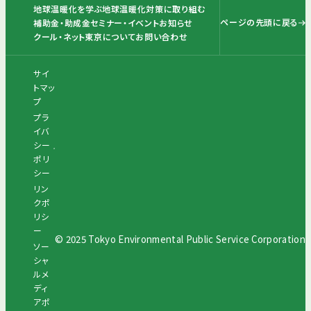
地球温暖化を学ぶ
地球温暖化対策に取り組む
ページの先頭に戻る
補助金・助成金
セミナー・イベント
お知らせ
クール・ネット東京について
お問い合わせ
サイ
トマッ
プ
プラ
イバ
シー
ポリ
シー
リン
クポ
リシ
ー
© 2025 Tokyo Environmental Public Service Corporation
ソー
シャ
ルメ
ディ
アポ