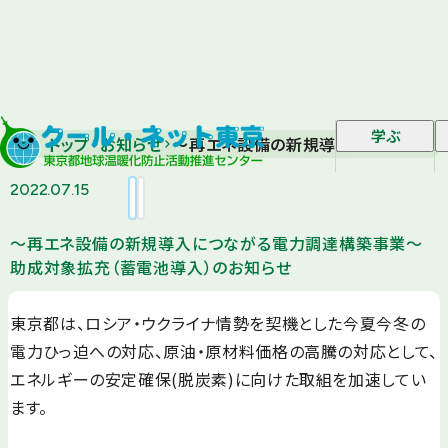
学ぶ
トップ
お知らせ
～再エネ設備の新規導入につながる電
2022.07.15
～再エネ設備の新規導入につながる電力調達構築事業～
助成対象拡充（蓄電池導入）のお知らせ
東京都は、ロシア・ウクライナ情勢を契機とした今夏今冬の
電力ひっ迫への対応、原油・原材料価格の高騰の対応として、
エネルギーの安定確保(脱炭素)に向けた取組を加速してい
ます。