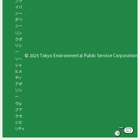
プラ
イバ
シー
ポリ
シー
リン
クポ
リシ
ー
© 2025 Tokyo Environmental Public Service Corporation
ソー
シャ
ルメ
ディ
アポ
リシ
ー
ウェ
ブア
クセ
シビ
リティ