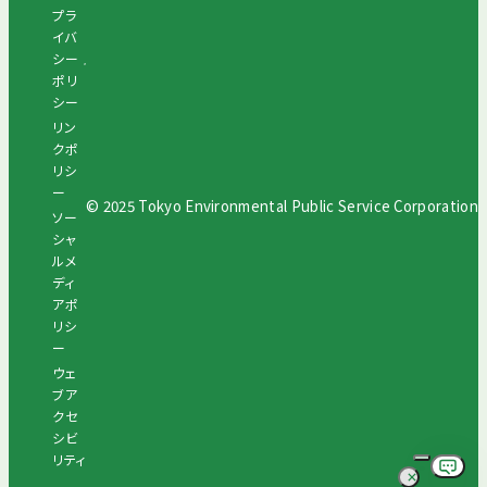
プラ
イバ
シー
ポリ
シー
リン
クポ
リシ
ー
© 2025 Tokyo Environmental Public Service Corporation
ソー
シャ
ルメ
ディ
アポ
リシ
ー
ウェ
ブア
クセ
シビ
リティ