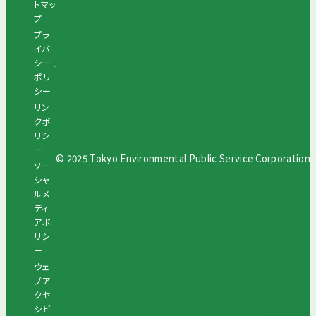
トマッ
プ
プラ
イバ
シー
ポリ
シー
リン
クポ
リシ
ー
© 2025 Tokyo Environmental Public Service Corporation
ソー
シャ
ルメ
ディ
アポ
リシ
ー
ウェ
ブア
クセ
シビ