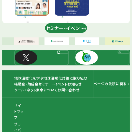
子育て世帯やご高齢者・ご高齢者を親に持つ世帯向けに専門家による「節約と住まい」に関する講演。 そのほか断熱窓の展示・体験、個別相談対応を予定しています。
セミナー・イベント
地球温暖化を学ぶ
地球温暖化対策に取り組む
ページの先頭に戻る
補助金・助成金
セミナー・イベント
お知らせ
クール・ネット東京について
お問い合わせ
サイ
トマッ
プ
プラ
イバ