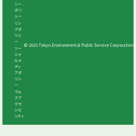
シー
ポリ
シー
リン
クポ
リシ
ー
© 2025 Tokyo Environmental Public Service Corporation
ソー
シャ
ルメ
ディ
アポ
リシ
ー
ウェ
ブア
クセ
シビ
リティ