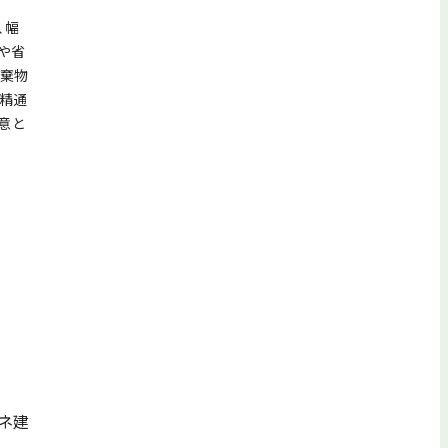
、幅
や省
廃棄物
も精通
意と
ネ建