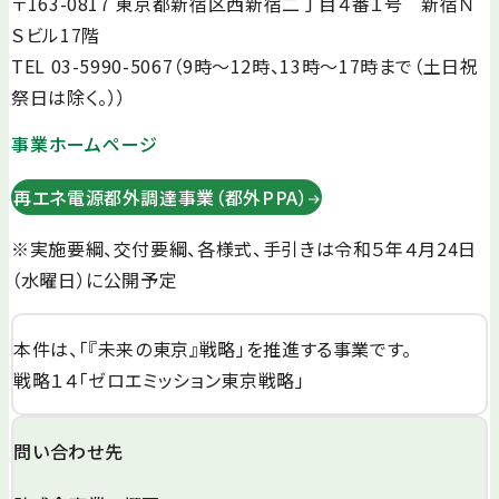
〒163-0817 東京都新宿区西新宿二丁目４番１号 新宿Ｎ
Ｓビル17階
TEL 03-5990-5067（9時～12時、13時～17時まで（土日祝
祭日は除く。））
事業ホームページ
再エネ電源都外調達事業（都外PPA）
※実施要綱、交付要綱、各様式、手引きは令和５年４月24日
（水曜日）に公開予定
本件は、「『未来の東京』戦略」を推進する事業です。
戦略１４「ゼロエミッション東京戦略」
問い合わせ先