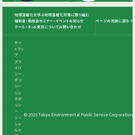
地球温暖化を学ぶ
地球温暖化対策に取り組む
ページの先頭に戻る
補助金・助成金
セミナー・イベント
お知らせ
クール・ネット東京について
お問い合わせ
サイ
トマッ
プ
プラ
イバ
シー
ポリ
シー
リン
クポ
リシ
ー
© 2025 Tokyo Environmental Public Service Corporation
ソー
シャ
ルメ