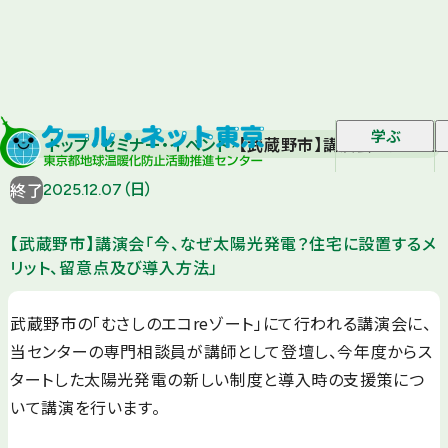
学ぶ
トップ
セミナー・イベント
【武蔵野市】講演会「今、なぜ
終了
2025.12.07（日）
【武蔵野市】講演会「今、なぜ太陽光発電？住宅に設置するメ
リット、留意点及び導入方法」
武蔵野市の「むさしのエコreゾート」にて行われる講演会に、
当センターの専門相談員が講師として登壇し、今年度からス
タートした太陽光発電の新しい制度と導入時の支援策につ
いて講演を行います。