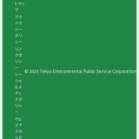
トマッ
プ
プラ
イバ
シー
ポリ
シー
リン
クポ
リシ
ー
© 2025 Tokyo Environmental Public Service Corporation
ソー
シャ
ルメ
ディ
アポ
リシ
ー
ウェ
ブア
クセ
シビ