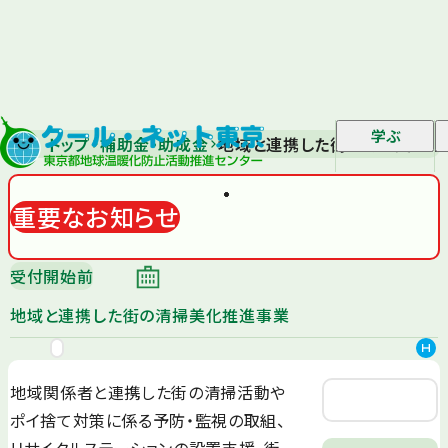
学ぶ
トップ
補助金・助成金
地域と連携した街の清掃美化推
重要なお知らせ
受付開始前
地域と連携した街の清掃美化推進事業
地域関係者と連携した街の清掃活動や
ポイ捨て対策に係る予防・監視の取組、