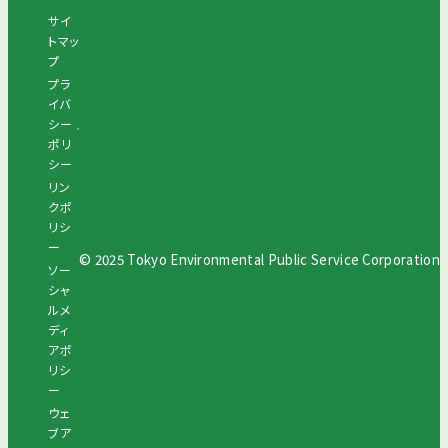
サイ
トマッ
プ
プラ
イバ
シー
ポリ
シー
リン
クポ
リシ
ー
© 2025 Tokyo Environmental Public Service Corporation
ソー
シャ
ルメ
ディ
アポ
リシ
ー
ウェ
ブア