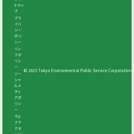
トマッ
プ
プラ
イバ
シー
ポリ
シー
リン
クポ
リシ
ー
© 2025 Tokyo Environmental Public Service Corporation
ソー
シャ
ルメ
ディ
アポ
リシ
ー
ウェ
ブア
クセ