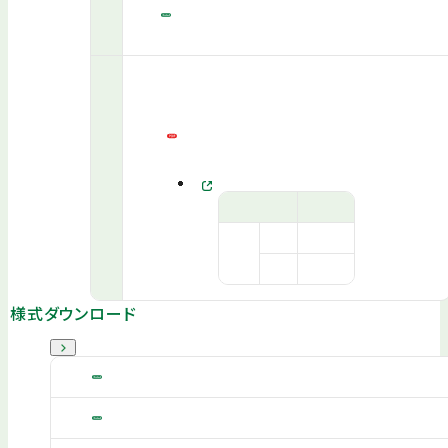
太陽光発電システム 助成率
様式ダウンロード