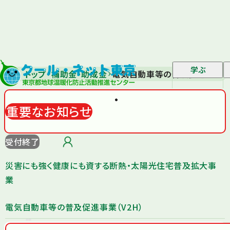
学ぶ
トップ
補助金・助成金
電気自動車等の普及促進事業（V
重要なお知らせ
受付終了
災害にも強く健康にも資する断熱・太陽光住宅普及拡大事
業
電気自動車等の普及促進事業（V2H）