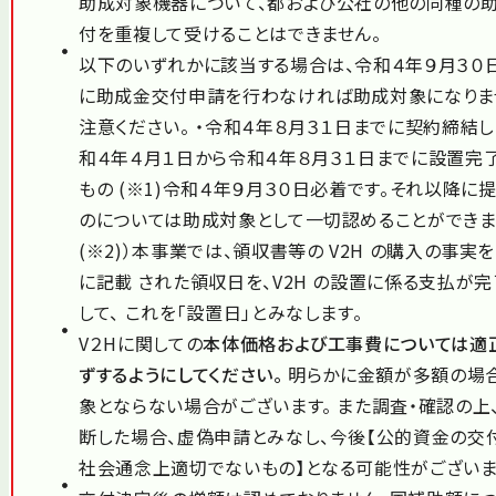
助成対象機器について、都および公社の他の同種の
付を重複して受けることはできません。
以下のいずれかに該当する場合は、令和４年９月３０日
に助成金交付申請を行わなければ助成対象になりま
注意ください。 ・令和４年８月３１日までに契約締結し
和４年４月１日から令和４年８月３１日までに設置完了
もの (※1)令和４年９月３０日必着です。それ以降に
のについては助成対象として一切認めることができま
(※2)）本事業では、領収書等の V2H の購入の事実
に記載 された領収日を、V2H の設置に係る支払が
して、 これを「設置日」とみなします。
V２Hに関しての
本体価格および工事費については適
ずするようにしてください。
明らかに金額が多額の場
象とならない場合がございます。 また調査・確認の上
断した場合、虚偽申請とみなし、今後【公的資金の交
社会通念上適切でないもの】となる可能性がございま