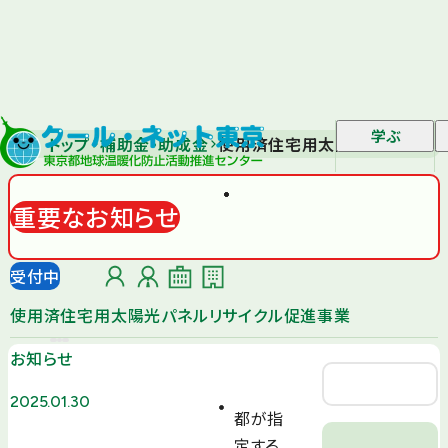
学ぶ
トップ
補助金・助成金
使用済住宅用太陽光パネルリサ
重要なお知らせ
受付中
使用済住宅用太陽光パネルリサイクル促進事業
お知らせ
2025.01.30
都が指
定する