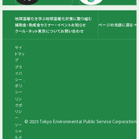
地球温暖化を学ぶ
地球温暖化対策に取り組む
ページの先頭に戻る
補助金・助成金
セミナー・イベント
お知らせ
クール・ネット東京について
お問い合わせ
サイ
トマッ
プ
プラ
イバ
シー
ポリ
シー
リン
クポ
リシ
ー
© 2025 Tokyo Environmental Public Service Corporation
ソー
シャ
ルメ