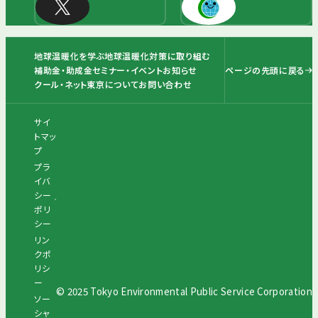
地球温暖化を学ぶ
地球温暖化対策に取り組む
ページの先頭に戻る
補助金・助成金
セミナー・イベント
お知らせ
クール・ネット東京について
お問い合わせ
サイ
トマッ
プ
プラ
イバ
シー
ポリ
シー
リン
クポ
リシ
ー
© 2025 Tokyo Environmental Public Service Corporation
ソー
シャ