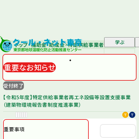
学ぶ
トップ
補助金・助成金
特定供給事業者再エネ設備等設
重要なお知らせ
受付終了
【令和5年度】特定供給事業者再エネ設備等設置支援事業
（建築物環境報告書制度推進事業）
重要事項