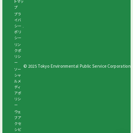
トマッ
プ
プラ
イバ
シー
ポリ
シー
リン
クポ
リシ
ー
© 2025 Tokyo Environmental Public Service Corporation
ソー
シャ
ルメ
ディ
アポ
リシ
ー
ウェ
ブア
クセ
シビ