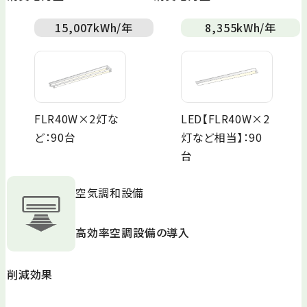
15,007
kWh/年
8,355
kWh/年
FLR40W×2灯な
LED【FLR40W×2
ど：90台
灯など相当】：90
台
空気調和設備
高効率空調設備の導入
削減効果