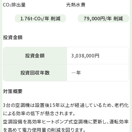
CO
排出量
光熱水費
2
1.76
t-CO
/年 削減
79,000
円/年 削減
2
投資金額
投資金額
3,038,000円
投資回収年数
—年
対策概要
3台の空調機は設置後15年以上が経過しているため、老朽化
による効率の低下が懸念されます。
空調設備を高効率ヒートポンプ式空調機に更新し、運転効率
を高めて電力使用量の削減を図ります。