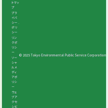
トマッ
プ
プラ
イバ
シー
ポリ
シー
リン
クポ
リシ
ー
© 2025 Tokyo Environmental Public Service Corporation
ソー
シャ
ルメ
ディ
アポ
リシ
ー
ウェ
ブア
クセ
シビ